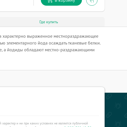
Где купить
да характерно выраженное местнораздражающее
ью элементарного йода осаждать тканевые белки.
е, а йодиды обладают местно-раздражающими
характер и ни при каких условиях не является публичной