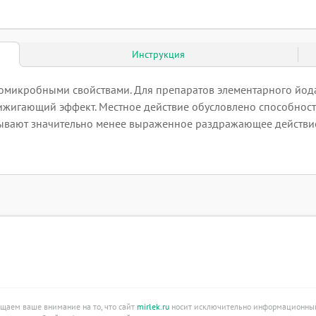
Инструкция
омикробными свойствами. Для препаратов элементарного йо
прижигающий эффект. Местное действие обусловлено способност
ывают значительно менее выраженное раздражающее действи
ащаем ваше внимание на то, что сайт
mirlek.ru
носит исключительно информационный 