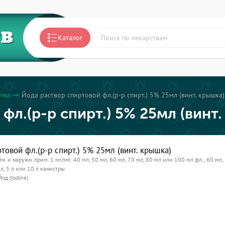
ТВ
Каталог
тва
Йода раствор спиртовой фл.(р-р спирт.) 5% 25мл (винт. крышка)
arrow_right_alt
фл.(р-р спирт.) 5% 25мл (винт
товой фл.(р-р спирт.) 5% 25мл (винт. крышка)
тн. и наружн. прим. 1 мг/мл: 40 мл, 50 мл, 60 мл, 70 мл, 80 мл или 100 мл фл., 60 мл,
л, 5 л или 10 л канистры
Йод (Iodine)