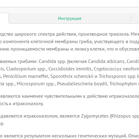
Инструкция
едство широкого спектра действия, производное триазола. Ме
го компонента клеточной мембраны гриба, участвующего в под
нию проницаемости мембраны и лизису клетки, что и обуслов
емых грибами: Candida spp. (включая Candida albicans, Candida 
idis, Cladosporium spp., Coccidioides immitis, Cryptococcus neof
is, Penicillium marneffei, Sporothrix schenckii и Trichosporon s
ia spp., Microsporum spp., Pseudallescheria boydii, Trichophyt
lis являются наименее чувствительными к действию итраконазола
ть к итраконазолу.
вляется итраконазолом, являются Zygomycetes (Rhizopus spp., R
p.
то является результатом нескольких генетических мутаций. Оп