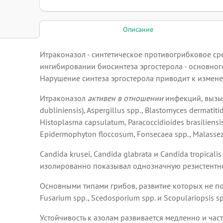
Описание
Итраконазол - синтетическое противогрибковое ср
ингибировании биосинтеза эргостерола - основно
Нарушение синтеза эргостерола приводит к измене
Итраконазол
активен в отношении
инфекций, вызыва
dubliniensis), Aspergillus spp., Blastomyces dermatit
Histoplasma capsulatum, Paracoccidioides brasiliens
Epidermophyton floccosum, Fonsecaea spp., Malassez
Candida krusei, Candida glabrata и Candida tropica
изолированно показывал однозначную резистентнос
Основными типами грибов, развитие которых не пода
Fusarium spp., Scedosporium spp. и Scopulariopsis sp
Устойчивость к азолам развивается медленно и час