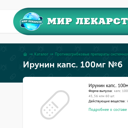
МИР ЛЕКАРС
Каталог
Противогрибковые препараты системног
arrow_right_alt
arrow_right_alt
home
Ирунин капс. 100мг №6
Ирунин капс. 100
Форма выпуска:
капс. 100 
45, 56 или 60 шт.
Действующие вещества:
Подробнее о составе