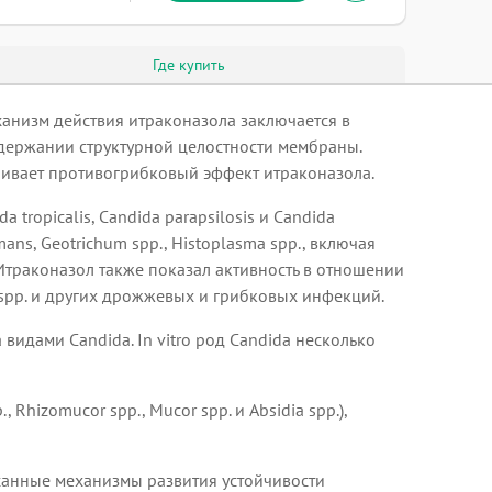
Где купить
ханизм действия итраконазола заключается в
держании структурной целостности мембраны.
ливает противогрибковый эффект итраконазола.
tropicalis, Candida parapsilosis и Candida
ormans, Geotrichum spp., Histoplasma spp., включая
pp. Итраконазол также показал активность в отношении
on spp. и других дрожжевых и грибковых инфекций.
 видами Candida. In vitro род Candida несколько
hizomucor spp., Mucor spp. и Absidia spp.),
исанные механизмы развития устойчивости