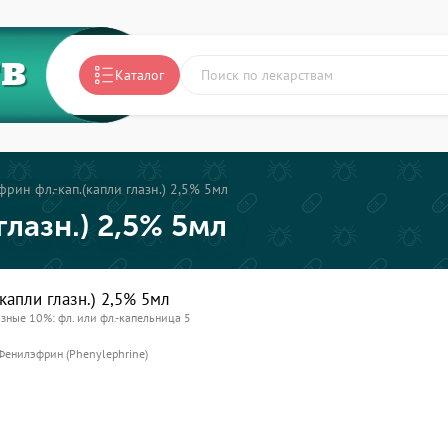
ТВ
Каталог
рин фл.-кап.(капли глазн.) 2,5% 5мл
лазн.) 2,5% 5мл
капли глазн.) 2,5% 5мл
азные 10%: фл. или фл.-капельница 5
Фенилэфрин (Phenylephrine)