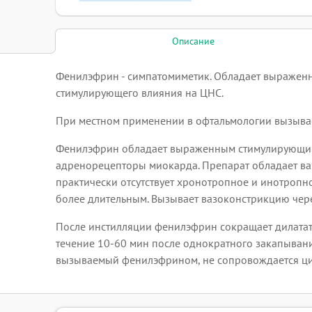
Описание
Фенилэфрин - симпатомиметик. Обладает выраженн
стимулирующего влияния на ЦНС.
При местном применении в офтальмологии вызывает
Фенилэфрин обладает выраженным стимулирующим д
адренорецепторы миокарда. Препарат обладает ва
практически отсутствует хронотропное и инотропн
более длительным. Вызывает вазоконстрикцию через
После инстилляции фенилэфрин сокращает дилатат
течение 10-60 мин после однократного закапывания
вызываемый фенилэфрином, не сопровождается ци