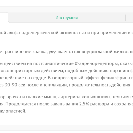
Инструкция
ой альфа-адренергической активностью и при применении в 
 расширение зрачка, улучшает отток внутриглазной жидкости
ействием на постсинаптические α-адренорецепторы, оказыва
зоконстрикторным действием, подобным действию норэпинефри
ое действие на сердце. Вазопрессорный эффект фенилэфрина в
 30-90 сек после инстилляции, продолжительность действия - 
ор зрачка и гладкие мышцы артериол конъюнктивы, тем самым
. Продолжается после закапывания 2.5% раствора и сохраняется
клоплегией.