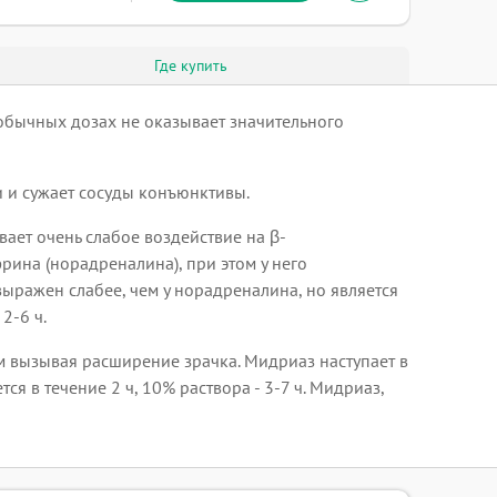
Где купить
обычных дозах не оказывает значительного
 и сужает сосуды конъюнктивы.
ет очень слабое воздействие на β-
на (норадреналина), при этом у него
ыражен слабее, чем у норадреналина, но является
2-6 ч.
 вызывая расширение зрачка. Мидриаз наступает в
 в течение 2 ч, 10% раствора - 3-7 ч. Мидриаз,