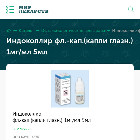
МИР
ЛЕКАРСТВ
Каталог
Офтальмологические препараты
Индоколлир фл
arrow_right_alt
arrow_right_alt
arrow_right_alt
home
Индоколлир фл.-кап.(капли глазн.)
1мг/мл 5мл
Индоколлир
фл.-кап.(капли глазн.) 1мг/мл 5мл
В наличии
ООО БАУШ ХЕЛС