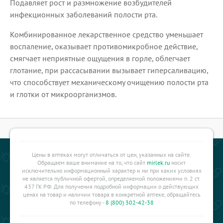
Подавляет рост и размножение возбудителей
инфекционных заболеваний полости рта.
Комбинированное лекарственное средство уменьшает
воспаление, оказывает противомикробное действие,
смягчает неприятные ощущения в горле, облегчает
глотание, при рассасывании вызывает гиперсаливацию,
что способствует механическому очищению полости рта
и глотки от микроорганизмов.
Цены в аптеках могут отличаться от цен, указанных на сайте.
Обращаем ваше внимание на то, что сайт
mirlek.ru
носит
исключительно информационный характер и ни при каких условиях
не является публичной офертой, определяемой положениями п. 2 ст.
437 ГК РФ. Для получения подробной информации о действующих
ценах на товар и наличии товара в конкретной аптеке, обращайтесь
по телефону -
8 (800) 302-42-38