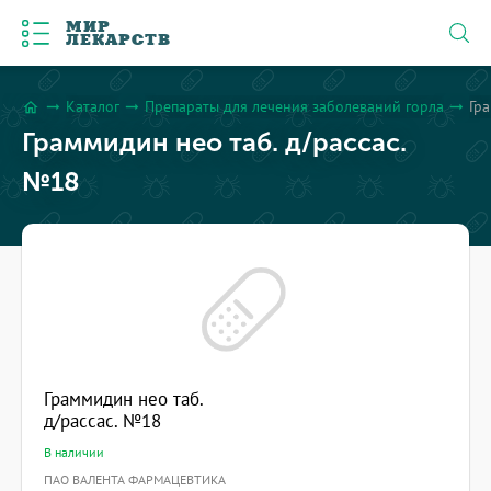
МИР
ЛЕКАРСТВ
Каталог
Препараты для лечения заболеваний горла
Гр
arrow_right_alt
arrow_right_alt
arrow_right_alt
home
Граммидин нео таб. д/рассас.
№18
Граммидин нео таб.
д/рассас. №18
В наличии
ПАО ВАЛЕНТА ФАРМАЦЕВТИКА