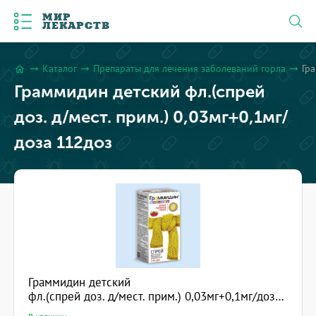
МИР
ЛЕКАРСТВ
Каталог
Препараты для лечения заболеваний горла
Гра
arrow_right_alt
arrow_right_alt
arrow_right_alt
home
Граммидин детский фл.(спрей
доз. д/мест. прим.) 0,03мг+0,1мг/
доза 112доз
Граммидин детский
фл.(спрей доз. д/мест. прим.) 0,03мг+0,1мг/доза 112доз