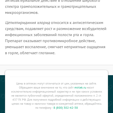
антибактериальное действие в отношении широкого
спектра грамположительных и грамотрицательных
микроорганизмов.
Цетилпиридиния хлорид
относится к антисептическим
средствам, подавляет рост и размножение возбудителей
инфекционных заболеваний полости рта и горла.
Препарат оказывает противомикробное действие,
уменьшает воспаление, смягчает неприятные ощущения
в горле, облегчает глотание.
Цены в аптеках могут отличаться от цен, указанных на сайте.
Обращаем ваше внимание на то, что сайт
mirlek.ru
носит
исключительно информационный характер и ни при каких условиях
не является публичной офертой, определяемой положениями п. 2 ст.
437 ГК РФ. Для получения подробной информации о действующих
ценах на товар и наличии товара в конкретной аптеке, обращайтесь
по телефону -
8 (800) 302-42-38