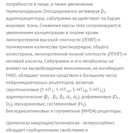
потребности в пище, а также увеличению
термопродукции. Опосредованно активируя β
-
3
адренорецепторы, сибутрамин воздействует на бурую
жировую ткань. Снижение массы тела сопровождается
увеличением концентрации в плазме крови
липопротеинов высокой плотности (ЛПВП) и
понижением количества триглицеридов, общего
холестерина, липопротеинов низкой плотности (ЛПНП) и
мочевой кислоты. Сибутрамин и его метаболиты не
влияют на высвобождение моноаминов, не ингибируют
МАО; обладают низким сродством к большому числу
нейромедиаторных рецепторов, включая
серотониновые (5-HT
, 5-HT
, 5-HT
, 5-HT
),
1
1A
1B
2C
адренергические (β
, β
, β
, α
, α
), дофаминовые (D
,
1
2
3
1
2
1
D
), мускариновые, гистаминовые (H
),
2
1
бензодиазепиновые и глутаматные (NMDA) рецепторы.
Целлюлоза микрокристаллическая -
энтеросорбент,
обладает сорбционными свойствами и