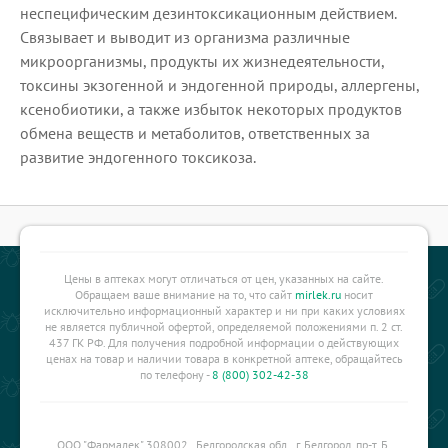
неспецифическим дезинтоксикационным действием.
Связывает и выводит из организма различные
микроорганизмы, продукты их жизнедеятельности,
токсины экзогенной и эндогенной природы, аллергены,
ксенобиотики, а также избыток некоторых продуктов
обмена веществ и метаболитов, ответственных за
развитие эндогенного токсикоза.
Цены в аптеках могут отличаться от цен, указанных на сайте.
Обращаем ваше внимание на то, что сайт
mirlek.ru
носит
исключительно информационный характер и ни при каких условиях
не является публичной офертой, определяемой положениями п. 2 ст.
437 ГК РФ. Для получения подробной информации о действующих
ценах на товар и наличии товара в конкретной аптеке, обращайтесь
по телефону -
8 (800) 302-42-38
ООО "Фармалек" 308002 , Белгородская обл., г. Белгород, пр-т. Б.