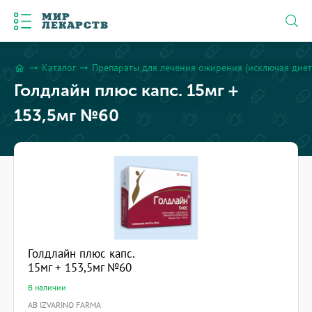
МИР
ЛЕКАРСТВ
Каталог
Препараты для лечения ожирения (исключая диет
arrow_right_alt
arrow_right_alt
home
Голдлайн плюс капс. 15мг +
153,5мг №60
Голдлайн плюс капс.
15мг + 153,5мг №60
В наличии
AB IZVARINO FARMA