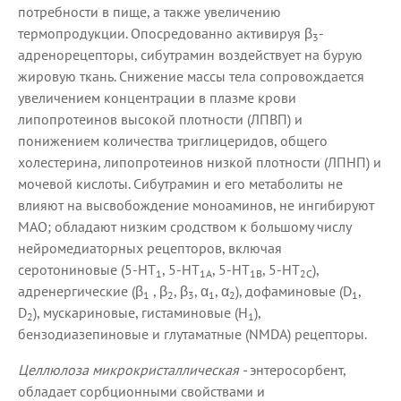
потребности в пище, а также увеличению
термопродукции. Опосредованно активируя β
-
3
адренорецепторы, сибутрамин воздействует на бурую
жировую ткань. Снижение массы тела сопровождается
увеличением концентрации в плазме крови
липопротеинов высокой плотности (ЛПВП) и
понижением количества триглицеридов, общего
холестерина, липопротеинов низкой плотности (ЛПНП) и
мочевой кислоты. Сибутрамин и его метаболиты не
влияют на высвобождение моноаминов, не ингибируют
МАО; обладают низким сродством к большому числу
нейромедиаторных рецепторов, включая
серотониновые (5-HT
, 5-HT
, 5-HT
, 5-HT
),
1
1A
1B
2C
адренергические (β
, β
, β
, α
, α
), дофаминовые (D
,
1
2
3
1
2
1
D
), мускариновые, гистаминовые (H
),
2
1
бензодиазепиновые и глутаматные (NMDA) рецепторы.
Целлюлоза микрокристаллическая -
энтеросорбент,
обладает сорбционными свойствами и