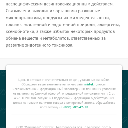
неспецифическим дезинтоксикационным действием.
Связывает и выводит из организма различные
микроорганизмы, продукты их жизнедеятельности,
токсины экзогенной и эндогенной природы, аллергены,
ксенобиотики, а также избыток некоторых продуктов
обмена веществ и метаболитов, ответственных за
развитие эндогенного токсикоза.
Цены в аптеках могут отличаться от цен, указанных на сайте.
Обращаем ваше внимание на то, что сайт
mirlek.ru
носит
исключительно информационный характер и ни при каких условиях
не является публичной офертой, определяемой положениями п. 2 ст.
437 ГК РФ. Для получения подробной информации о действующих
ценах на товар и наличии товара в конкретной аптеке, обращайтесь
по телефону -
8 (800) 302-42-38
ООО "Фармалек" 308002 , Белгородская обл., г. Белгород, пр-т. Б.