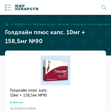
МИР
ЛЕКАРСТВ
Каталог
Препараты для лечения ожирения (исключая диет
arrow_right_alt
arrow_right_alt
home
Голдлайн плюс капс. 10мг +
158,5мг №90
Голдлайн плюс капс.
10мг + 158,5мг №90
В наличии
AB IZVARINO FARMA