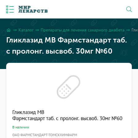
МИР
ЛЕКАРСТВ
Каталог
Препараты для лечения сахарного диабета
Гли
arrow_right_alt
arrow_right_alt
arrow_right_alt
home
Гликлазид МВ Фармстандарт таб.
с пролонг. высвоб. 30мг №60
Гликлазид МВ
Фармстандарт таб. с пролонг. высвоб. 30мг №60
В наличии
ОАО ФАРМСТАНДАРТ-ТОМСКХИМФАРМ