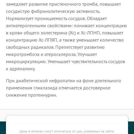
замедляет развитие пристеночного тромба, повышает
сосудистую фибринолитическую активность.
Нормализует проницаемость сосудов. Обладает
антиатерогенными свойствами: понижает концентрацию
в крови общего холестерина (Хс) и Хс-ЛПНП, повышает
концентрацию Хс-ЛПВП, а также уменьшает количество
свободных радикалов. Препятствует развитию
микротромбоза и атеросклероза. Улучшает
микроциркуляцию. Уменьшает чувствительность сосудов
к адреналину.
При диабетической нефропатии на фоне длительного
применения гликлазида отмечается достоверное
снижение протеинурии.
Цены в аптеках могут отличаться от цен, указанных на сайте.