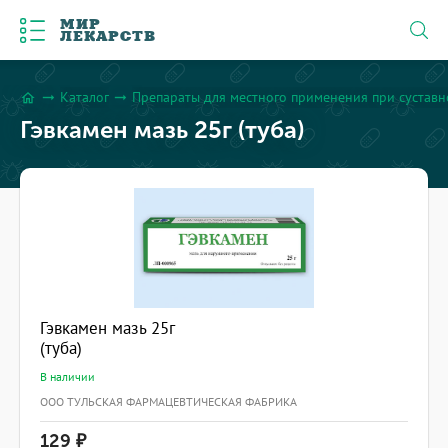
МИР
ЛЕКАРСТВ
Каталог
Препараты для местного применения при сустав
arrow_right_alt
arrow_right_alt
home
Гэвкамен мазь 25г (туба)
Гэвкамен мазь 25г
(туба)
В наличии
ООО ТУЛЬСКАЯ ФАРМАЦЕВТИЧЕСКАЯ ФАБРИКА
129