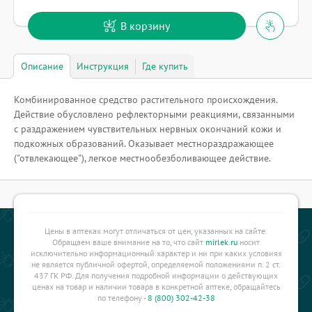
В корзину
Описание
Инструкция
Где купить
Комбинированное средство растительного происхождения.
Действие обусловлено рефлекторными реакциями, связанными
с раздражением чувствительных нервных окончаний кожи и
подкожных образований. Оказывает местнораздражающее
("отвлекающее"), легкое местнообезболивающее действие.
Цены в аптеках могут отличаться от цен, указанных на сайте.
Обращаем ваше внимание на то, что сайт
mirlek.ru
носит
исключительно информационный характер и ни при каких условиях
не является публичной офертой, определяемой положениями п. 2 ст.
437 ГК РФ. Для получения подробной информации о действующих
ценах на товар и наличии товара в конкретной аптеке, обращайтесь
по телефону -
8 (800) 302-42-38