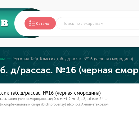
ТВ
Каталог
рла
Гексорал Табс Классик таб. д/рассас. №16 (черная смородина)
arrow_right_alt
аб. д/рассас. №16 (черная смо
ссик таб. д/рассас. №16 (черная смородина)
ссасывания (черносмородиновые) 0.6 мг+1.2 мг: 8, 12, 16 или 24 шт.
Дихлорбензиловый спирт (Dichlorobenzyl alcohol), Амилметакрезол