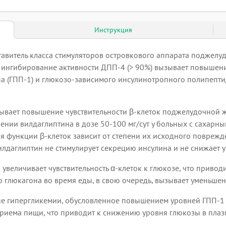
Инструкция
ставитель класса стимуляторов островкового аппарата поджелу
 ингибирование активности ДПП-4 (> 90%) вызывает повышени
 (ГПП-1) и глюкозо-зависимого инсулинотропного полипептид
ывает повышение чувствительности β-клеток поджелудочной ж
нии вилдаглиптина в дозе 50-100 мг/сут у больных с сахарны
я функции β-клеток зависит от степени их исходного поврежд
илдаглиптин не стимулирует секрецию инсулина и не снижает у
увеличивает чувствительность α-клеток к глюкозе, что приво
 глюкагона во время еды, в свою очередь, вызывает уменьшен
не гипергликемии, обусловленное повышением уровней ГПП-1
приема пищи, что приводит к снижению уровня глюкозы в плаз