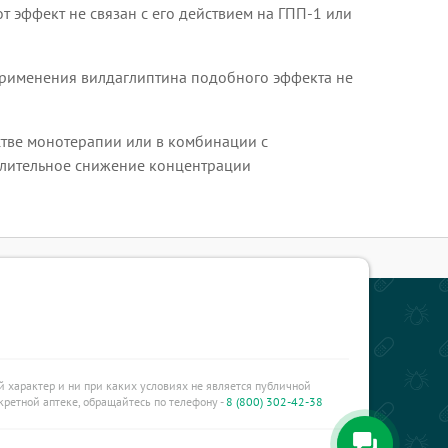
т эффект не связан с его действием на ГПП-1 или
применения вилдаглиптина подобного эффекта не
стве монотерапии или в комбинации с
лительное снижение концентрации
характер и ни при каких условиях не является публичной
ретной аптеке, обращайтесь по телефону -
8 (800) 302-42-38