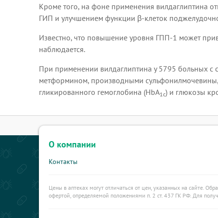
Кроме того, на фоне применения вилдаглиптина отм
ГИП и улучшением функции β-клеток поджелудочн
Известно, что повышение уровня ГПП-1 может при
наблюдается.
При применении вилдаглиптина у 5795 больных с с
метформином, производными сульфонилмочевины, 
гликированного гемоглобина (HbA
) и глюкозы кр
1с
О компании
Контакты
Цены в аптеках могут отличаться от цен, указанных на сайте. Обр
офертой, определяемой положениями п. 2 ст. 437 ГК РФ. Для пол