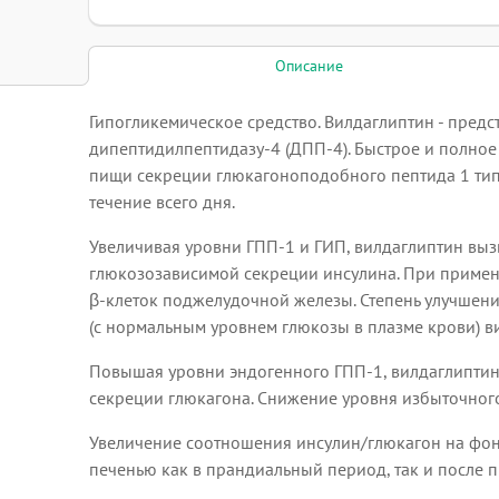
Описание
Гипогликемическое средство. Вилдаглиптин - пред
дипептидилпептидазу-4 (ДПП-4). Быстрое и полное
пищи секреции глюкагоноподобного пептида 1 типа
течение всего дня.
Увеличивая уровни ГПП-1 и ГИП, вилдаглиптин выз
глюкозозависимой секреции инсулина. При примене
β-клеток поджелудочной железы. Степень улучшени
(с нормальным уровнем глюкозы в плазме крови) в
Повышая уровни эндогенного ГПП-1, вилдаглиптин 
секреции глюкагона. Снижение уровня избыточного
Увеличение соотношения инсулин/глюкагон на фо
печенью как в прандиальный период, так и после 