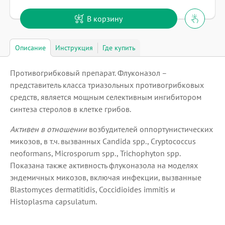
В корзину
Описание
Инструкция
Где купить
Противогрибковый препарат. Флуконазол –
представитель класса триазольных противогрибковых
средств, является мощным селективным ингибитором
синтеза стеролов в клетке грибов.
Активен в отношении
возбудителей оппортунистических
микозов, в т.ч. вызванных Candida spp., Cryptococcus
neoformans, Microsporum spp., Trichophyton spp.
Показана также активность флуконазола на моделях
эндемичных микозов, включая инфекции, вызванные
Blastomyces dermatitidis, Coccidioides immitis и
Histoplasma capsulatum.