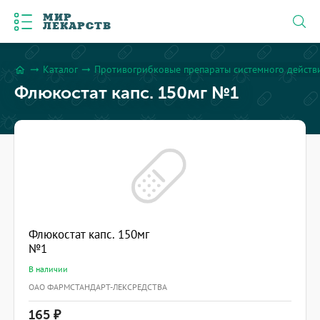
МИР
ЛЕКАРСТВ
Каталог
Противогрибковые препараты системного действ
arrow_right_alt
arrow_right_alt
home
Флюкостат капс. 150мг №1
Флюкостат капс. 150мг
№1
В наличии
ОАО ФАРМСТАНДАРТ-ЛЕКСРЕДСТВА
165