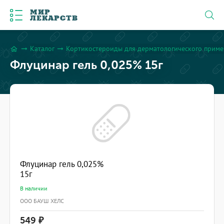
МИР
ЛЕКАРСТВ
Каталог
Кортикостероиды для дерматологического прим
arrow_right_alt
arrow_right_alt
home
Флуцинар гель 0,025% 15г
Флуцинар гель 0,025%
15г
В наличии
ООО БАУШ ХЕЛС
549