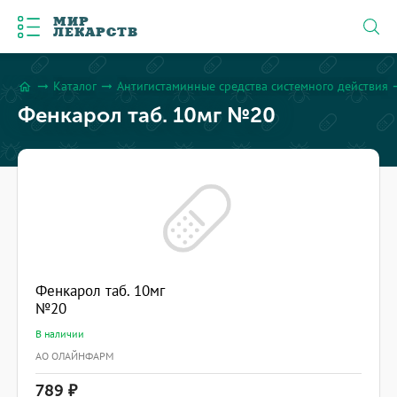
МИР
ЛЕКАРСТВ
Каталог
Антигистаминные средства системного действия
arrow_right_alt
arrow_right_alt
arrow_
home
Фенкарол таб. 10мг №20
Фенкарол таб. 10мг
№20
В наличии
АО ОЛАЙНФАРМ
789