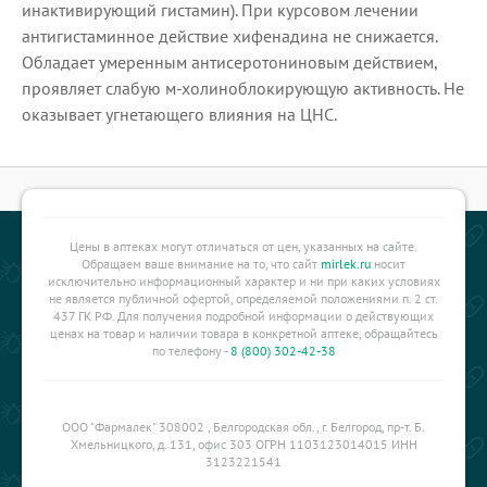
инактивирующий гистамин). При курсовом лечении
антигистаминное действие хифенадина не снижается.
Обладает умеренным антисеротониновым действием,
проявляет слабую м-холиноблокирующую активность. Не
оказывает угнетающего влияния на ЦНС.
Цены в аптеках могут отличаться от цен, указанных на сайте.
Обращаем ваше внимание на то, что сайт
mirlek.ru
носит
исключительно информационный характер и ни при каких условиях
не является публичной офертой, определяемой положениями п. 2 ст.
437 ГК РФ. Для получения подробной информации о действующих
ценах на товар и наличии товара в конкретной аптеке, обращайтесь
по телефону -
8 (800) 302-42-38
ООО "Фармалек" 308002 , Белгородская обл., г. Белгород, пр-т. Б.
Хмельницкого, д. 131, офис 303 ОГРН 1103123014015 ИНН
3123221541