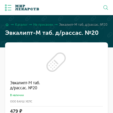
МИР
ЛЕКАРСТВ
Каталог
Не присвоен
Эвкалипт-М таб. д/рассас. №20
arrow_right_alt
arrow_right_alt
arrow_right_alt
home
Эвкалипт-М таб. д/рассас. №20
Эвкалипт-М таб.
д/рассас. №20
В наличии
ООО БАУШ ХЕЛС
479