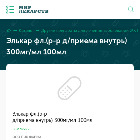
МИР
ЛЕКАРСТВ
Каталог
Другие препараты для лечения заболеваний ЖКТ
arrow_right_alt
arrow_right_alt
home
Элькар фл.(р-р д/приема внутрь)
300мг/мл 100мл
Элькар фл.(р-р
д/приема внутрь) 300мг/мл 100мл
В наличии
ООО ПИК-ФАРМА