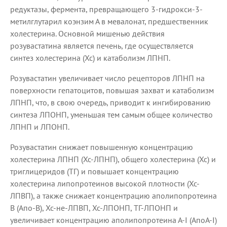
редуктазы, фермента, превращающего 3-гидрокси-3-
метилглутарил коэнзим А в мевалонат, предшественник
холестерина. Основной мишенью действия
розувастатина является печень, где осуществляется
синтез холестерина (Хс) и катаболизм ЛПНП.
Розувастатин увеличивает число рецепторов ЛПНП на
поверхности гепатоцитов, повышая захват и катаболизм
ЛПНП, что, в свою очередь, приводит к ингибированию
синтеза ЛПОНП, уменьшая тем самым общее количество
ЛПНП и ЛПОНП.
Розувастатин снижает повышенную концентрацию
холестерина ЛПНП (Хс-ЛПНП), общего холестерина (Хс) и
триглицеридов (ТГ) и повышает концентрацию
холестерина липопротеинов высокой плотности (Хс-
ЛПВП), а также снижает концентрацию аполипопротеина
В (Апо-B), Хс-не-ЛПВП, Хс-ЛПОНП, ТГ-ЛПОНП и
увеличивает концентрацию аполипопротеина А-I (АпоА-I)