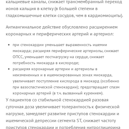
кальциевые каналы, снижает трансмембранный переход
ионов кальция в клетку (в большей степени в
гладкомышечные клетки сосудов, чем в кардиомиоциты).
Антиангинальное действие обусловлено расширением
коронарных и периферических артерий и артериол:
при стенокардии уменьшает выраженность ишемии
миокарда; расширяя периферические артериолы, снижает
ОПСС, уменьшает постнагрузку на сердце, снижает
потребность миокарда в кислороде;
расширяя коронарные артерии и артериолы в
неизмененных и в ишемизированных зонах миокарда,
увеличивает поступление кислорода в миокард (особенно
при вазоспастической стенокардии); предотвращает спазм
коронарных артерий (в т.ч. вызванный курением).
У пациентов со стабильной стенокардией разовая
суточная доза увеличивает толерантность к физической
нагрузке, замедляет развитие приступов стенокардии и
ишемической депрессии сегмента ST, снижает частоту
приступов стенокардии и потребления нитроглицерина