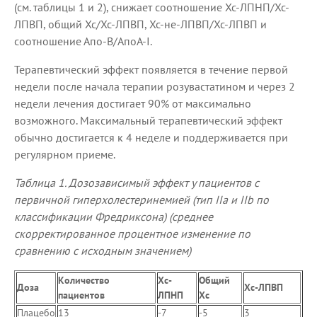
(см. таблицы 1 и 2), снижает соотношение Хс-ЛПНП/Хс-
ЛПВП, общий Хс/Хс-ЛПВП, Хс-не-ЛПВП/Хс-ЛПВП и
соотношение Апо-B/АпоА-I.
Терапевтический эффект появляется в течение первой
недели после начала терапии розувастатином и через 2
недели лечения достигает 90% от максимально
возможного. Максимальный терапевтический эффект
обычно достигается к 4 неделе и поддерживается при
регулярном приеме.
Таблица 1. Дозозависимый эффект у пациентов с
первичной гиперхолестеринемией (тип IIa и IIb по
классификации Фредриксона) (среднее
скорректированное процентное изменение по
сравнению с исходным значением)
Количество
Хс-
Общий
Доза
Хс-ЛПВП
пациентов
ЛПНП
Хс
Плацебо
13
-7
-5
3