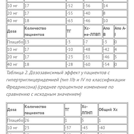
10 мг
17
-52
-36
14
20 мг
17
-55
-40
8
40 мг
18
-63
-46
10
Количество
Хс-
Апо
Апо А-
Доза
ТГ
пациентов
не-ЛПВП
В
I
Плацебо
13
-3
-7
-3
0
10 мг
17
-10
-48
-42
4
20 мг
17
-23
-51
-46
5
40 мг
18
-28
-60
-54
0
Таблица 2. Дозозависимый эффект у пациентов с
гипертриглицеридемией (тип IIb и IV по классификации
Фредриксона) (среднее процентное изменение по
сравнению с исходным значением)
Количество
Хс-
Доза
ТГ
Общий Хс
пациентов
ЛПНП
Плацебо
26
1
5
1
10 мг
23
-37
-45
-40