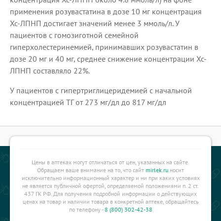
применения розувастатина в дозе 10 мг концентрация
Хс-ЛПНП достигает значений менее 3 ммоль/л. У
пациентов с гомозиготной семейной
гиперхолестеринемией, принимавших розувастатин в
дозе 20 мг и 40 мг, среднее снижение концентрации Хс-
ЛПНП составляло 22%.
У пациентов с гипертриглицеридемией с начальной
концентрацией ТГ от 273 мг/дл до 817 мг/дл
Цены в аптеках могут отличаться от цен, указанных на сайте.
Обращаем ваше внимание на то, что сайт
mirlek.ru
носит
исключительно информационный характер и ни при каких условиях
не является публичной офертой, определяемой положениями п. 2 ст.
437 ГК РФ. Для получения подробной информации о действующих
ценах на товар и наличии товара в конкретной аптеке, обращайтесь
по телефону -
8 (800) 302-42-38