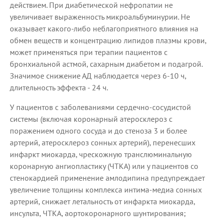
действием. При диабетической нефропатии не
увеличивает выраженность микроальбуминурии. Не
оказывает какого-либо неблагоприятного влияния на
обмен веществ и концентрацию липидов плазмы крови,
может применяться при терапии пациентов с
бронхиальной астмой, сахарным диабетом и подагрой.
Значимое снижение АД наблюдается через 6-10 ч,
длительность эффекта - 24 ч.
У пациентов с заболеваниями сердечно-сосудистой
системы (включая коронарный атеросклероз с
поражением одного сосуда и до стеноза 3 и более
артерий, атеросклероз сонных артерий), перенесших
инфаркт миокарда, чрескожную транслюминальную
коронарную ангиопластику (ЧТКА) или у пациентов со
стенокардией применение амлодипина предупреждает
увеличение толщины комплекса интима-медиа сонных
артерий, снижает летальность от инфаркта миокарда,
инсульта, ЧТКА, аортокоронарного шунтирования;