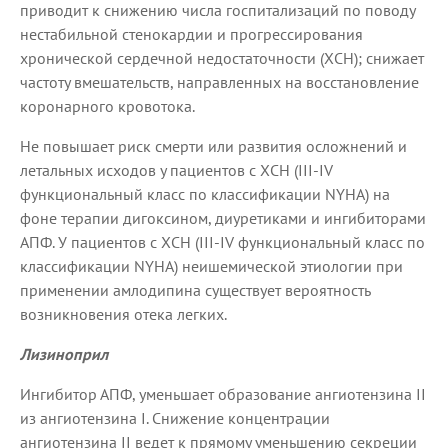
приводит к снижению числа госпитализаций по поводу
нестабильной стенокардии и прогрессирования
хронической сердечной недостаточности (ХСН); снижает
частоту вмешательств, направленных на восстановление
коронарного кровотока.
Не повышает риск смерти или развития осложнений и
летальных исходов у пациентов с ХСН (III-IV
функциональный класс по классификации NYHA) на
фоне терапии дигоксином, диуретиками и ингибиторами
АПФ. У пациентов с ХСН (III-IV функциональный класс по
классификации NYHA) неишемической этиологии при
применении амлодипина существует вероятность
возникновения отека легких.
Лизиноприл
Ингибитор АПФ, уменьшает образование ангиотензина II
из ангиотензина I. Снижение концентрации
ангиотензина II ведет к прямому уменьшению секреции