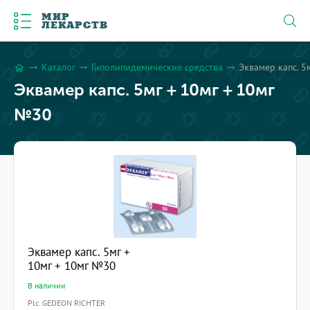
МИР
ЛЕКАРСТВ
Каталог
Гиполипидемические средства
Эквамер капс. 5
arrow_right_alt
arrow_right_alt
arrow_right_alt
home
Эквамер капс. 5мг + 10мг + 10мг
№30
Эквамер капс. 5мг +
10мг + 10мг №30
В наличии
Plc. GEDEON RICHTER