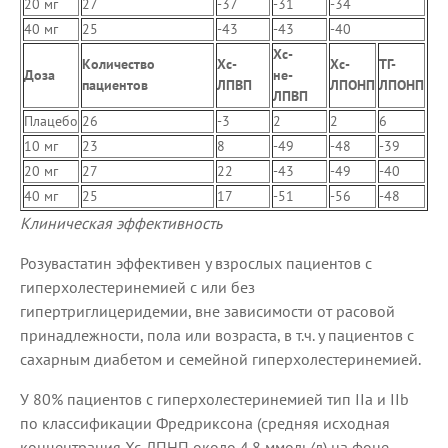
20 мг
27
-37
-31
-34
40 мг
25
-43
-43
-40
Хс-
Количество
Хс-
Хс-
ТГ-
Доза
не-
пациентов
ЛПВП
ЛПОНП
ЛПОНП
ЛПВП
Плацебо
26
-3
2
2
6
10 мг
23
8
-49
-48
-39
20 мг
27
22
-43
-49
-40
40 мг
25
17
-51
-56
-48
Клиническая эффективность
Розувастатин эффективен у взрослых пациентов с
гиперхолестеринемией с или без
гипертриглицеридемии, вне зависимости от расовой
принадлежности, пола или возраста, в т.ч. у пациентов с
сахарным диабетом и семейной гиперхолестеринемией.
У 80% пациентов с гиперхолестеринемией тип IIа и IIb
по классификации Фредриксона (средняя исходная
концентрация Хс-ЛПНП около 4.8 ммоль/л) на фоне