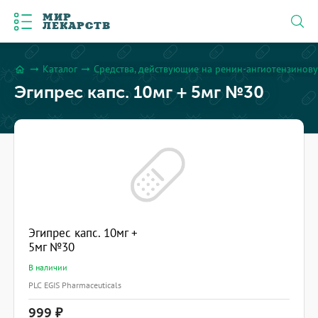
МИР
ЛЕКАРСТВ
Каталог
Средства, действующие на ренин-ангиотензинову
arrow_right_alt
arrow_right_alt
home
Эгипрес капс. 10мг + 5мг №30
Эгипрес капс. 10мг +
5мг №30
В наличии
PLC EGIS Pharmaceuticals
999