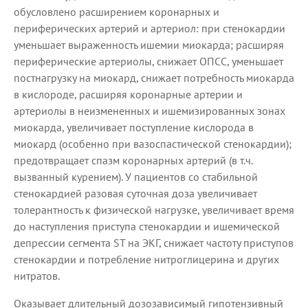
обусловлено расширением коронарных и
периферических артерий и артериол: при стенокардии
уменьшает выраженность ишемии миокарда; расширяя
периферические артериолы, снижает ОПСС, уменьшает
постнагрузку на миокард, снижает потребность миокарда
в кислороде, расширяя коронарные артерии и
артериолы в неизмененных и ишемизированных зонах
миокарда, увеличивает поступление кислорода в
миокард (особенно при вазоспастической стенокардии);
предотвращает спазм коронарных артерий (в т.ч.
вызванный курением). У пациентов со стабильной
стенокардией разовая суточная доза увеличивает
толерантность к физической нагрузке, увеличивает время
до наступления приступа стенокардии и ишемической
депрессии сегмента ST на ЭКГ, снижает частоту приступов
стенокардии и потребление нитроглицерина и других
нитратов.
Оказывает длительный дозозависимый гипотензивный