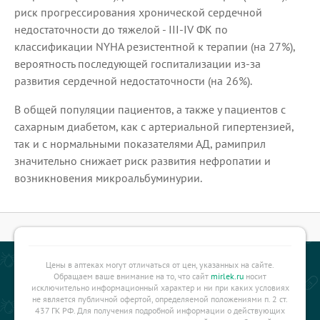
риск прогрессирования хронической сердечной
недостаточности до тяжелой - III-IV ФК по
классификации NYHA резистентной к терапии (на 27%),
вероятность последующей госпитализации из-за
развития сердечной недостаточности (на 26%).
В общей популяции пациентов, а также у пациентов с
сахарным диабетом, как с артериальной гипертензией,
так и с нормальными показателями АД, рамиприл
значительно снижает риск развития нефропатии и
возникновения микроальбуминурии.
Цены в аптеках могут отличаться от цен, указанных на сайте.
Обращаем ваше внимание на то, что сайт
mirlek.ru
носит
исключительно информационный характер и ни при каких условиях
не является публичной офертой, определяемой положениями п. 2 ст.
437 ГК РФ. Для получения подробной информации о действующих