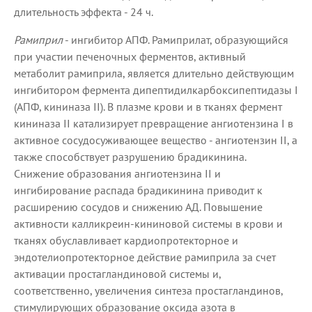
длительность эффекта - 24 ч.
Рамиприл
- ингибитор АПФ. Рамиприлат, образующийся
при участии печеночных ферментов, активный
метаболит рамиприла, является длительно действующим
ингибитором фермента дипептидилкарбоксипептидазы I
(АПФ, кининаза II). В плазме крови и в тканях фермент
кининаза II катализирует превращение ангиотензина I в
активное сосудосуживающее вещество - ангиотензин II, а
также способствует разрушению брадикинина.
Снижение образования ангиотензина II и
ингибирование распада брадикинина приводит к
расширению сосудов и снижению АД. Повышение
активности калликреин-кининовой системы в крови и
тканях обуславливает кардиопротекторное и
эндотелиопротекторное действие рамиприла за счет
активации простагландиновой системы и,
соответственно, увеличения синтеза простагландинов,
стимулирующих образование оксида азота в