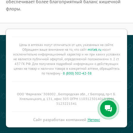
обеспечивает более благоприятный баланс кишечной
флоры.
Цены в аптеках могут отличаться от цен, указанных на сайте.
Обращаем ваше внимание на то, что сайт
mirlek.ru
носит
исключительно информационный характер и ни при каких условиях
не является публичной офертой, определяемой положениями п. 2 ст.
437 ГК РФ. Для получения подробной информации о действующих
ценах на товар и наличии товара в конкретной аптеке, обращайтесь
по телефону -
8 (800) 302-42-38
ООО "Фармалек" 308002 , Белгородская обл., г. Белгород, пр-т. Б.
Хмельницкого, д. 131, офис 303 ОГРН 1103123014015 ИНН
3123221541
Сайт разработан компанией
Нетекс