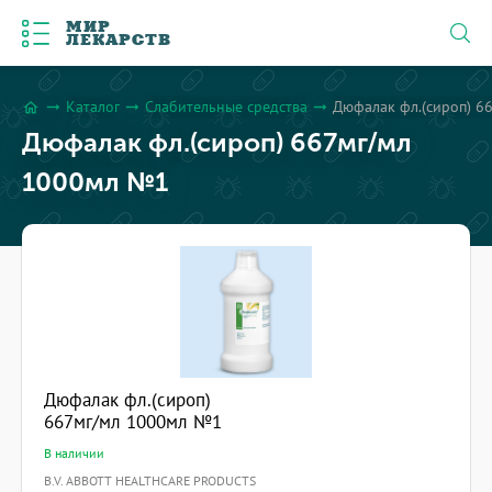
МИР
ЛЕКАРСТВ
Каталог
Слабительные средства
Дюфалак фл.(сироп) 6
arrow_right_alt
arrow_right_alt
arrow_right_alt
home
Дюфалак фл.(сироп) 667мг/мл
1000мл №1
Дюфалак фл.(сироп)
667мг/мл 1000мл №1
В наличии
B.V. ABBOTT HEALTHCARE PRODUCTS