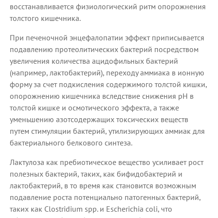
восстанавливается физиологический ритм опорожнения
толстого кишечника.
При печеночной энцефалопатии эффект приписывается
подавлению протеолитических бактерий посредством
увеличения количества ацидофильных бактерий
(например, лактобактерий), переходу аммиака в ионную
форму за счет подкисления содержимого толстой кишки,
опорожнению кишечника вследствие снижения рН в
толстой кишке и осмотического эффекта, а также
уменьшению азотсодержащих токсических веществ
путем стимуляции бактерий, утилизирующих аммиак для
бактериального белкового синтеза.
Лактулоза как пребиотическое вещество усиливает рост
полезных бактерий, таких, как бифидобактерий и
лактобактерий, в то время как становится возможным
подавление роста потенциально патогенных бактерий,
таких как Clostridium spp. и Escherichia coli, что