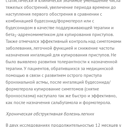
статистически и клинически значимое уменьшение числа
тяжелых обострений, увеличение периода времени до
наступления первого обострения в сравнении с
комбинацией будесонид/формотерол или с
будесонидом в качестве поддерживающей терапии и
бета
-адреномиметиком для купирования приступов.
2
Также отмечался эффективный контроль над симптомами
заболевания, легочной функцией и снижение частоты
назначения ингаляций для купирования приступов. Не
было выявлено развития толерантности к назначенной
терапии. У пациентов, обратившихся за медицинской
помощью в связи с развитием острого приступа
бронхиальной астмы, после ингаляций будесонида/
формотерола купирование симптомов (снятие
бронхоспазма) наступало так же быстро и эффективно,
как после назначения сальбутамола и формотерола.
Хроническая обструктивная болезнь легких
В двух исследованиях продолжительностью 12 месяцев у