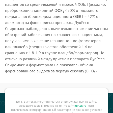
пациентов со среднетяжелой и тяжелой ХОБЛ (исходно:
пребронходилатационный ОФВ
<50% от должного;
1
медиана постбронходилатационного ОФВ1 = 42% от
должного) на фоне приема препарата ДуоРесп
Спиромакс наблюдалось значительное снижение частоты
обострений заболевания по сравнению с пациентами,
получавшими в качестве терапии только формотерол
или плацебо (средняя частота обострений 1.4 по
сравнению с 1.8-1.9 в группе плацебо/формотерол). Не
отмечено различий между приемом препарата ДуоРесп
Спиромакс и формотерола на показатель объема
форсированного выдоха за первую секунду (ОФВ
).
1
Цены в аптеках могут отличаться от цен, указанных на сайте.
Обращаем ваше внимание на то, что сайт
mirlek.ru
носит
исключительно информационный характер и ни при каких условиях