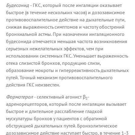
Будесонид
- ГКС, который после ингаляции оказывает
быстрое (в течение нескольких часов) и дозозависимое
противовоспалительное действие на дыхательные пути,
снижая выраженность симптомов и частоту обострений
бронхиальной астмы. При назначении ингаляционного
будесонида отмечается меньшая частота возникновения
серьезных нежелательных эффектов, чем при
использовании системных ГКС. Уменьшает выраженность
отека слизистой бронхов, продукцию слизи,
образование мокроты и гиперреактивность дыхательных
путей. Точный механизм противовоспалительного
действия ГКС неизвестен.
Формотерол
- селективный агонист β
-
2
адренорецепторов, который после ингаляции вызывает
быстрое и длительное расслабление гладкой
мускулатуры бронхов у пациентов с обратимой
обструкцией дыхательных путей. Бронхолитическое
дозозависимое действие наступает быстро, в течение 1-3