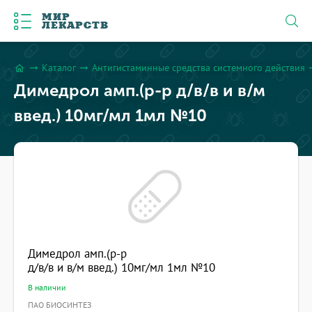
МИР
ЛЕКАРСТВ
Каталог
Антигистаминные средства системного действия
arrow_right_alt
arrow_right_alt
arrow_
home
Димедрол амп.(р-р д/в/в и в/м
введ.) 10мг/мл 1мл №10
Димедрол амп.(р-р
д/в/в и в/м введ.) 10мг/мл 1мл №10
В наличии
ПАО БИОСИНТЕЗ