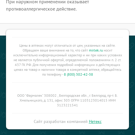
При наружном применении оказывает
противоаллергическое действие.
Цены в аптеках могут отличаться от цен, указанных на сайте.
Обращаем ваше внимание на то, что сайт
mirlek.ru
носит
исключительно информационный характер и ни при каких условиях
не является публичной офертой, определяемой положениями п. 2 ст.
437 ГК РФ. Для получения подробной информации о действующих
ценах на товар и наличии товара в конкретной аптеке, обращайтесь
по телефону -
8 (800) 302-42-38
ООО "Фармалек" 308002 , Белгородская обл., г. Белгород, пр-т. Б.
Хмельницкого, д. 131, офис 303 ОГРН 1103123014015 ИНН
3123221541
Сайт разработан компанией
Нетекс