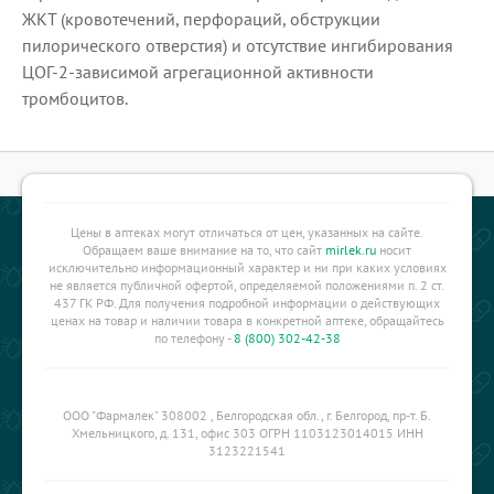
ЖКТ (кровотечений, перфораций, обструкции
пилорического отверстия) и отсутствие ингибирования
ЦОГ-2-зависимой агрегационной активности
тромбоцитов.
Цены в аптеках могут отличаться от цен, указанных на сайте.
Обращаем ваше внимание на то, что сайт
mirlek.ru
носит
исключительно информационный характер и ни при каких условиях
не является публичной офертой, определяемой положениями п. 2 ст.
437 ГК РФ. Для получения подробной информации о действующих
ценах на товар и наличии товара в конкретной аптеке, обращайтесь
по телефону -
8 (800) 302-42-38
ООО "Фармалек" 308002 , Белгородская обл., г. Белгород, пр-т. Б.
Хмельницкого, д. 131, офис 303 ОГРН 1103123014015 ИНН
3123221541