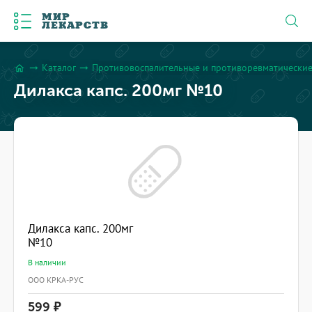
МИР
ЛЕКАРСТВ
Каталог
Противовоспалительные и противоревматические
arrow_right_alt
arrow_right_alt
home
Дилакса капс. 200мг №10
Дилакса капс. 200мг
№10
В наличии
ООО КРКА-РУС
599