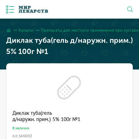
МИР
ЛЕКАРСТВ
Каталог
Препараты для местного применения при сустав
arrow_right_alt
arrow_right_alt
home
Диклак туба(гель д/наружн. прим.)
5% 100г №1
Диклак туба(гель
д/наружн. прим.) 5% 100г №1
В наличии
d.d. SANDOZ