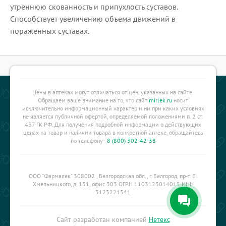
утреннюю скованность и припухлость суставов.
Способствует увеличению объема движений в
пораженных суставах.
Цены в аптеках могут отличаться от цен, указанных на сайте.
Обращаем ваше внимание на то, что сайт
mirlek.ru
носит
исключительно информационный характер и ни при каких условиях
не является публичной офертой, определяемой положениями п. 2 ст.
437 ГК РФ. Для получения подробной информации о действующих
ценах на товар и наличии товара в конкретной аптеке, обращайтесь
по телефону -
8 (800) 302-42-38
ООО "Фармалек" 308002 , Белгородская обл., г. Белгород, пр-т. Б.
Хмельницкого, д. 131, офис 303 ОГРН 1103123014015 ИНН
3123221541
Сайт разработан компанией
Нетекс