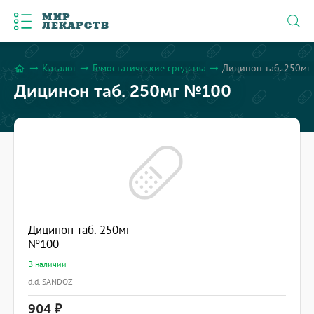
МИР
ЛЕКАРСТВ
Каталог
Гемостатические средства
Дицинон таб. 250м
arrow_right_alt
arrow_right_alt
arrow_right_alt
home
Дицинон таб. 250мг №100
Дицинон таб. 250мг
№100
В наличии
d.d. SANDOZ
904