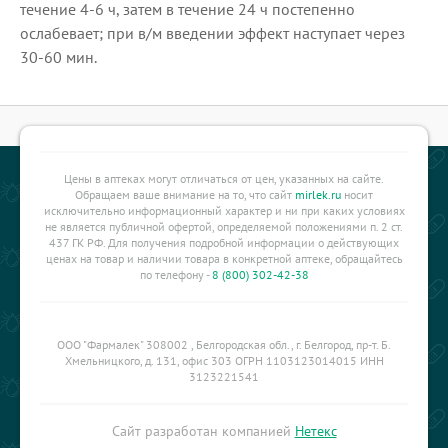
течение 4-6 ч, затем в течение 24 ч постепенно
ослабевает; при в/м введении эффект наступает через
30-60 мин.
Цены в аптеках могут отличаться от цен, указанных на сайте.
Обращаем ваше внимание на то, что сайт
mirlek.ru
носит
исключительно информационный характер и ни при каких условиях
не является публичной офертой, определяемой положениями п. 2 ст.
437 ГК РФ. Для получения подробной информации о действующих
ценах на товар и наличии товара в конкретной аптеке, обращайтесь
по телефону -
8 (800) 302-42-38
ООО "Фармалек" 308002 , Белгородская обл., г. Белгород, пр-т. Б.
Хмельницкого, д. 131, офис 303 ОГРН 1103123014015 ИНН
3123221541
Сайт разработан компанией
Нетекс