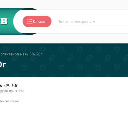
ТВ
Каталог
спантенол мазь 5% 30г
0г
ь 5% 30г
ружн. прим. 5%:
Декспантенол