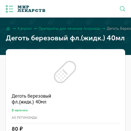
МИР
ЛЕКАРСТВ
Каталог
Препараты для лечения псориаза
Деготь берез
arrow_right_alt
arrow_right_alt
arrow_right_alt
home
Деготь березовый фл.(жидк.) 40мл
Деготь березовый
фл.(жидк.) 40мл
В наличии
АО РЕТИНОИДЫ
80