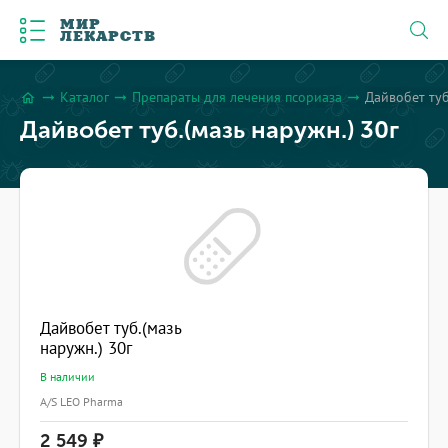
МИР
ЛЕКАРСТВ
Каталог
Препараты для лечения псориаза
Дайвобет туб
arrow_right_alt
arrow_right_alt
arrow_right_alt
home
Дайвобет туб.(мазь наружн.) 30г
Дайвобет туб.(мазь
наружн.) 30г
В наличии
A/S LEO Pharma
2 549