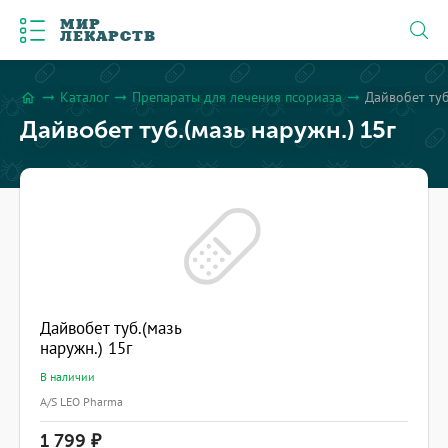
МИР
ЛЕКАРСТВ
Каталог
Препараты для лечения псориаза
Дайвобет туб
arrow_right_alt
arrow_right_alt
arrow_right_alt
home
Дайвобет туб.(мазь наружн.) 15г
Дайвобет туб.(мазь
наружн.) 15г
В наличии
A/S LEO Pharma
1 799