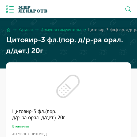
МИР
ЛЕКАРСТВ
Каталог
Иммуностимуляторы
Цитовир-3 фл.(пор. д/р-ра
arrow_right_alt
arrow_right_alt
arrow_right_alt
home
Цитовир-3 фл.(пор. д/р-ра орал.
д/дет.) 20г
Цитовир-3 фл.(пор.
д/р-ра орал. д/дет.) 20г
В наличии
АО МБНПК ЦИТОМЕД