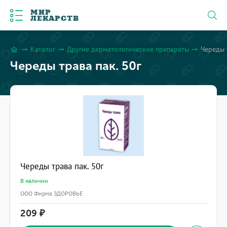
МИР
ЛЕКАРСТВ
Каталог
Другие дерматологические препараты
Череды 
arrow_right_alt
arrow_right_alt
arrow_right_alt
home
Череды трава пак. 50г
Череды трава пак. 50г
В наличии
OOO Фирма ЗДОРОВЬЕ
209