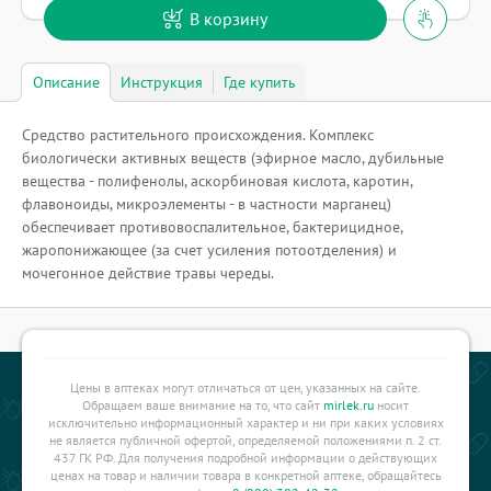
В корзину
Описание
Инструкция
Где купить
Средство растительного происхождения. Комплекс
биологически активных веществ (эфирное масло, дубильные
вещества - полифенолы, аскорбиновая кислота, каротин,
флавоноиды, микроэлементы - в частности марганец)
обеспечивает противовоспалительное, бактерицидное,
жаропонижающее (за счет усиления потоотделения) и
мочегонное действие травы череды.
Цены в аптеках могут отличаться от цен, указанных на сайте.
Обращаем ваше внимание на то, что сайт
mirlek.ru
носит
исключительно информационный характер и ни при каких условиях
не является публичной офертой, определяемой положениями п. 2 ст.
437 ГК РФ. Для получения подробной информации о действующих
ценах на товар и наличии товара в конкретной аптеке, обращайтесь