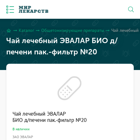
МИР
ЛЕКАРСТВ
Каталог
Общетонизирующие препараты
Чай лечебный
arrow_right_alt
arrow_right_alt
arrow_right_alt
home
Чай лечебный ЭВАЛАР БИО д/
печени пак.-фильтр №20
Чай лечебный ЭВАЛАР
БИО д/печени пак.-фильтр №20
В наличии
ЗАО ЭВАЛАР