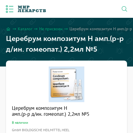
МИР
ЛЕКАРСТВ
Каталог
Не присвоен
Церебрум композитум Н амп.(р-р 
arrow_right_alt
arrow_right_alt
arrow_right_alt
home
Церебрум композитум Н амп.(р-р
д/ин. гомеопат.) 2,2мл №5
Церебрум композитум Н
амп.(р-р д/ин. гомеопат.) 2,2мл №5
В наличии
GmbH BIOLOGISCHE HEILMITTEL HEEL