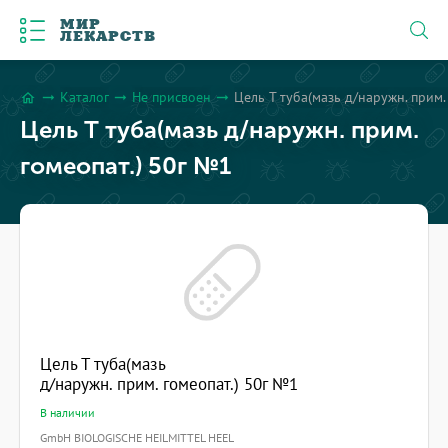
МИР
ЛЕКАРСТВ
Каталог
Не присвоен
Цель Т туба(мазь д/наружн. прим.
arrow_right_alt
arrow_right_alt
arrow_right_alt
home
Цель Т туба(мазь д/наружн. прим.
гомеопат.) 50г №1
Цель Т туба(мазь
д/наружн. прим. гомеопат.) 50г №1
В наличии
GmbH BIOLOGISCHE HEILMITTEL HEEL