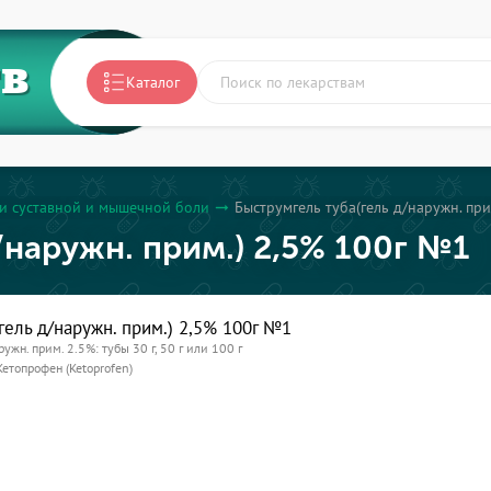
ТВ
Каталог
и суставной и мышечной боли
Быструмгель туба(гель д/наружн. пр
arrow_right_alt
/наружн. прим.) 2,5% 100г №1
гель д/наружн. прим.) 2,5% 100г №1
ружн. прим. 2.5%: тубы 30 г, 50 г или 100 г
Кетопрофен (Ketoprofen)