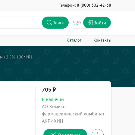
Телефон:
8 (800) 302-42-38
Войти
0
Поиск
Каталог
Контакты
им.) 2,5% 100г №1
705
В наличии
АО Химико-
фармацевтический комбинат
АКРИХИН
В корзину