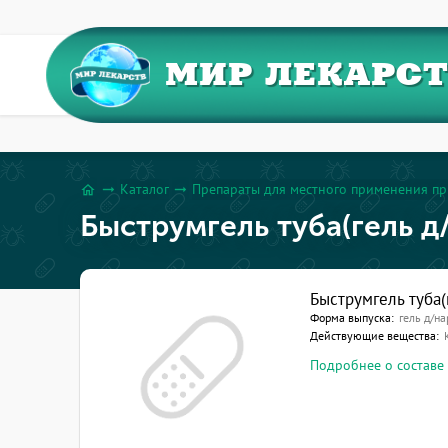
МИР ЛЕКАРС
Каталог
Препараты для местного применения пр
arrow_right_alt
arrow_right_alt
home
Быструмгель туба(гель д
Быструмгель туба(
Форма выпуска:
гель д/на
Действующие вещества:
Подробнее о составе