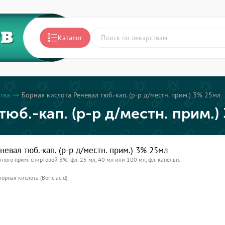
ТВ
Каталог
тва
Борная кислота Реневал тюб.-кап. (р-р д/местн. прим.) 3% 25мл
arrow_right_alt
юб.-кап. (р-р д/местн. прим.)
невал тюб.-кап. (р-р д/местн. прим.) 3% 25мл
тного прим. спиртовой 3%: фл. 25 мл, 40 мл или 100 мл, фл.-капельн.
Борная кислота (Boric acid)