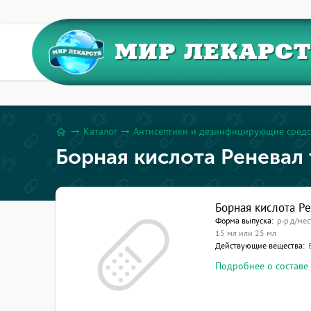
МИР ЛЕКАРС
Каталог
Антисептики и дезинфицирующие средс
arrow_right_alt
arrow_right_alt
home
Борная кислота Реневал т
Борная кислота Ре
Форма выпуска:
р-р д/мес
15 мл или 25 мл
Действующие вещества:
Подробнее о составе