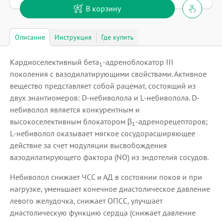
В корзину
Описание
Инструкция
Где купить
Кардиоселективный бета
-адреноблокатор III
1
поколения с вазодилатирующими свойствами. Активное
вещество представляет собой рацемат, состоящий из
двух энантиомеров: D-небиволола и L-небиволола. D-
небиволол является конкурентным и
высокоселективным блокатором β
-адренорецепторов;
1
L-небиволол оказывает мягкое сосудорасширяющее
действие за счет модуляции высвобождения
вазодилатирующего фактора (NO) из эндотелия сосудов.
Небиволол снижает ЧСС и АД в состоянии покоя и при
нагрузке, уменьшает конечное диастолическое давление
левого желудочка, снижает ОПСС, улучшает
диастолическую функцию сердца (снижает давление