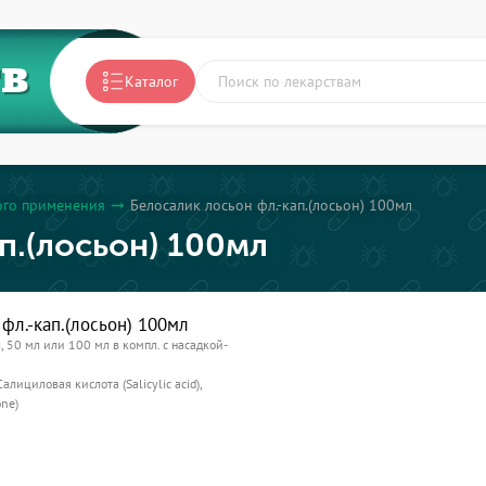
ТВ
Каталог
ого применения
Белосалик лосьон фл.-кап.(лосьон) 100мл
arrow_right_alt
п.(лосьон) 100мл
фл.-кап.(лосьон) 100мл
, 50 мл или 100 мл в компл. с насадкой-
Салициловая кислота (Salicylic acid),
ne)