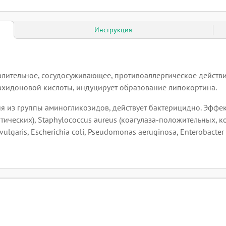
Инструкция
палительное, сосудосуживающее, противоаллергическое действ
ахидоновой кислоты, индуцирует образование липокортина.
ия из группы аминогликозидов, действует бактерицидно. Эфф
тических), Staphylococcus aureus (коагулаза-положительных, 
lgaris, Escherichia coli, Pseudomonas aeruginosa, Enterobacte