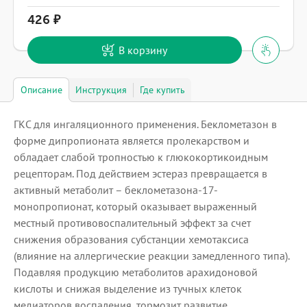
426
В корзину
Описание
Инструкция
Где купить
ГКС для ингаляционного применения. Беклометазон в
форме дипропионата является пролекарством и
обладает слабой тропностью к глюкокортикоидным
рецепторам. Под действием эстераз превращается в
активный метаболит – беклометазона-17-
монопропионат, который оказывает выраженный
местный противовоспалительный эффект за счет
снижения образования субстанции хемотаксиса
(влияние на аллергические реакции замедленного типа).
Подавляя продукцию метаболитов арахидоновой
кислоты и снижая выделение из тучных клеток
медиаторов воспаления, тормозит развитие