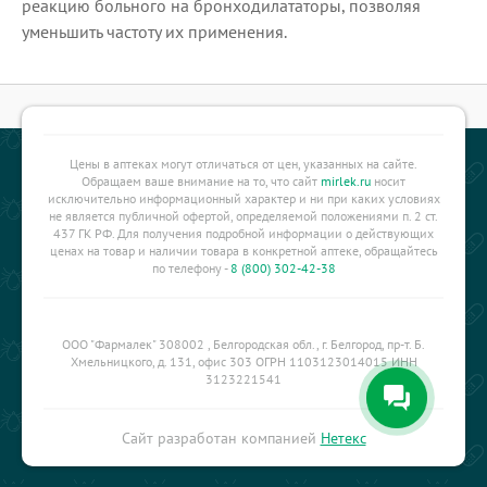
реакцию больного на бронходилататоры, позволяя
уменьшить частоту их применения.
Цены в аптеках могут отличаться от цен, указанных на сайте.
Обращаем ваше внимание на то, что сайт
mirlek.ru
носит
исключительно информационный характер и ни при каких условиях
не является публичной офертой, определяемой положениями п. 2 ст.
437 ГК РФ. Для получения подробной информации о действующих
ценах на товар и наличии товара в конкретной аптеке, обращайтесь
по телефону -
8 (800) 302-42-38
ООО "Фармалек" 308002 , Белгородская обл., г. Белгород, пр-т. Б.
Хмельницкого, д. 131, офис 303 ОГРН 1103123014015 ИНН
3123221541
Сайт разработан компанией
Нетекс