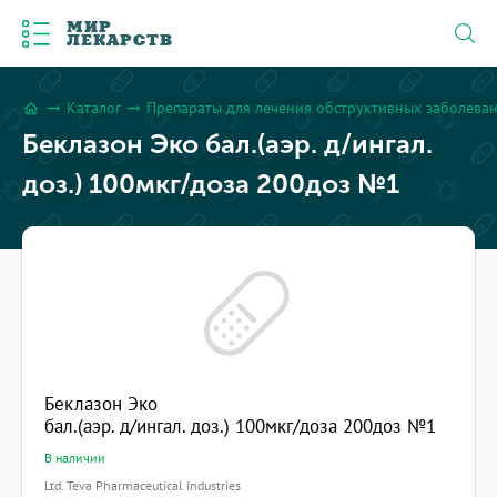
МИР
ЛЕКАРСТВ
Каталог
Препараты для лечения обструктивных заболева
arrow_right_alt
arrow_right_alt
home
Беклазон Эко бал.(аэр. д/ингал.
доз.) 100мкг/доза 200доз №1
Беклазон Эко
бал.(аэр. д/ингал. доз.) 100мкг/доза 200доз №1
В наличии
Ltd. Teva Pharmaceutical Industries