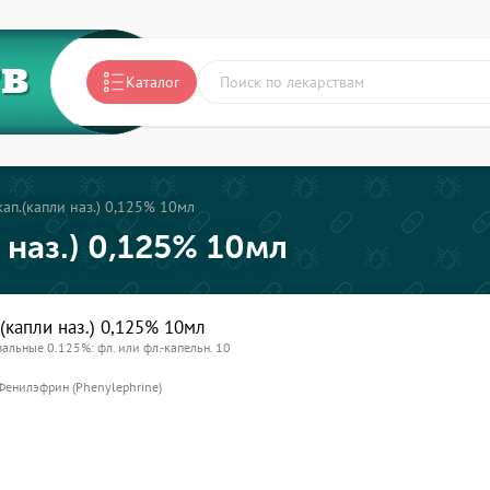
ТВ
Каталог
ап.(капли наз.) 0,125% 10мл
 наз.) 0,125% 10мл
(капли наз.) 0,125% 10мл
зальные 0.125%: фл. или фл.-капельн. 10
Фенилэфрин (Phenylephrine)