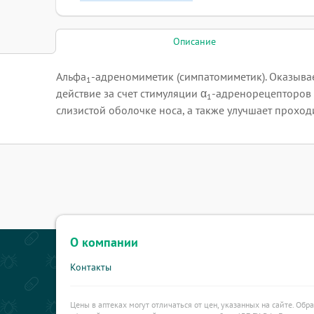
Описание
Альфа
-адреномиметик (симпатомиметик). Оказыв
1
действие за счет стимуляции α
-адренорецепторов в
1
слизистой оболочке носа, а также улучшает проход
О компании
Контакты
Цены в аптеках могут отличаться от цен, указанных на сайте. Обр