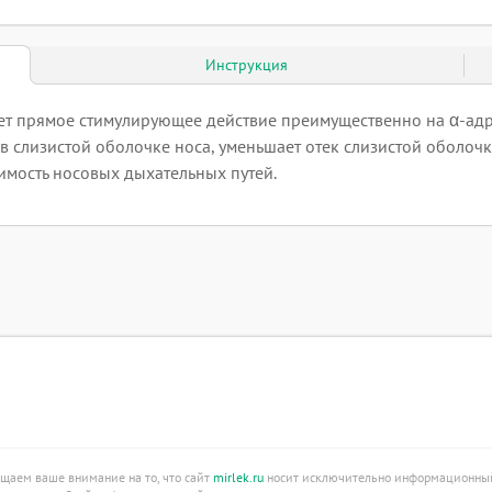
Инструкция
ает прямое стимулирующее действие преимущественно на α-а
 слизистой оболочке носа, уменьшает отек слизистой оболочк
имость носовых дыхательных путей.
ащаем ваше внимание на то, что сайт
mirlek.ru
носит исключительно информационный 