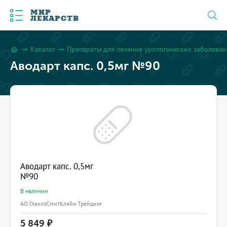
МИР
ЛЕКАРСТВ
Каталог
Препараты для лечения урологических заболева
arrow_right_alt
arrow_right_alt
home
Аводарт капс. 0,5мг №90
Аводарт капс. 0,5мг
№90
В наличии
АО ГлаксоСмитКляйн Трейдинг
5 849