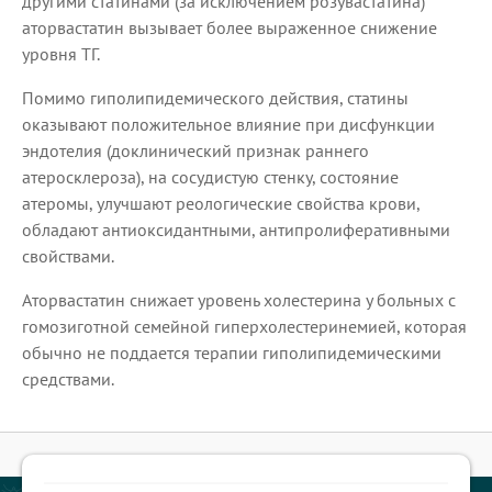
другими статинами (за исключением розувастатина)
аторвастатин вызывает более выраженное снижение
уровня ТГ.
Помимо гиполипидемического действия, статины
оказывают положительное влияние при дисфункции
эндотелия (доклинический признак раннего
атеросклероза), на сосудистую стенку, состояние
атеромы, улучшают реологические свойства крови,
обладают антиоксидантными, антипролиферативными
свойствами.
Аторвастатин снижает уровень холестерина у больных с
гомозиготной семейной гиперхолестеринемией, которая
обычно не поддается терапии гиполипидемическими
средствами.