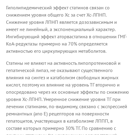
Гиполипидемический эффект статинов связан со
снижением уровня общего Хс за счет Хс-ЛПНП.
Снижение уровня ЛПНП является дозозависимым и
имеет не линейный, а экспоненциальный характер.
Ингибирующий эффект аторвастатина в отношении ГМГ-
КоА-редуктазы примерно на 70% определяется
активностью его циркулирующих метаболитов.
Статины не влияют на активность липопротеиновой и
гепатической липаз, не оказывают существенного
влияния на синтез и катаболизм свободных жирных
кислот, поэтому их влияние на уровень ТГ вторично и
опосредовано через их основные эффекты по снижению
уровня Хс-ЛПНП. Умеренное снижение уровня ТГ при
лечении статинами, по-видимому, связано с экспрессией
ремнантных (апо Е) рецепторов на поверхности
гепатоцитов, участвующих в катаболизме ЛППП, в
составе которых примерно 30% ТГ. По сравнению с