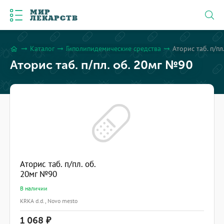
МИР
ЛЕКАРСТВ
Каталог
Гиполипидемические средства
Аторис таб. п/пл
arrow_right_alt
arrow_right_alt
arrow_right_alt
home
Аторис таб. п/пл. об. 20мг №90
Аторис таб. п/пл. об.
20мг №90
В наличии
KRKA d.d., Novo mesto
1 068