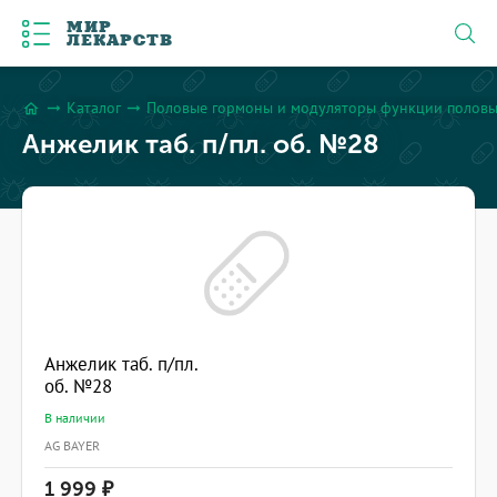
МИР
ЛЕКАРСТВ
Каталог
Половые гормоны и модуляторы функции половы
arrow_right_alt
arrow_right_alt
home
Анжелик таб. п/пл. об. №28
Анжелик таб. п/пл.
об. №28
В наличии
AG BAYER
1 999