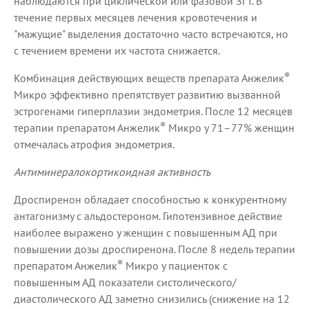
наблюдаются при циклической или фазовой ЗГТ. В
течение первых месяцев лечения кровотечения и
"мажущие" выделения достаточно часто встречаются, но
с течением времени их частота снижается.
®
Комбинация действующих веществ препарата Анжелик
Микро эффективно препятствует развитию вызванной
эстрогенами гиперплазии эндометрия. После 12 месяцев
®
терапии препаратом Анжелик
Микро у 71–77% женщин
отмечалась атрофия эндометрия.
Антиминералокортикоидная активность
Дроспиренон обладает способностью к конкурентному
антагонизму с альдостероном. Гипотензивное действие
наиболее выражено у женщин с повышенным АД при
повышении дозы дроспиренона. После 8 недель терапии
®
препаратом Анжелик
Микро у пациенток с
повышенным АД показатели систолического/
диастолического АД заметно снизились (снижение на 12