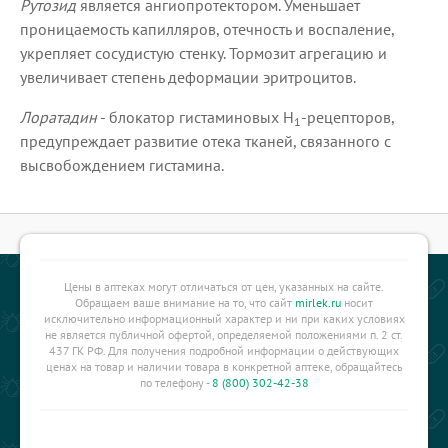
Рутозид
является ангиопротектором. Уменьшает
проницаемость капилляров, отечность и воспаление,
укрепляет сосудистую стенку. Тормозит агрегацию и
увеличивает степень деформации эритроцитов.
Лоратадин
- блокатор гистаминовых Н
-рецепторов,
1
предупреждает развитие отека тканей, связанного с
высвобождением гистамина.
Цены в аптеках могут отличаться от цен, указанных на сайте.
Обращаем ваше внимание на то, что сайт
mirlek.ru
носит
исключительно информационный характер и ни при каких условиях
не является публичной офертой, определяемой положениями п. 2 ст.
437 ГК РФ. Для получения подробной информации о действующих
ценах на товар и наличии товара в конкретной аптеке, обращайтесь
по телефону -
8 (800) 302-42-38