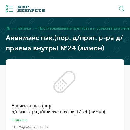
МИР
ЛЕКАРСТВ
Каталог
Противокашлевые препараты и средства для леч
arrow_right_alt
arrow_right_alt
home
Анвимакс пак.(пор. д/приг. р-ра д/
приема внутрь) №24 (лимон)
Анвимакс пак.(пор.
д/приг. р-ра д/приема внутрь) №24 (лимон)
В наличии
ЗАО ФармФирма Сотекс