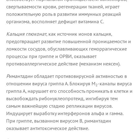
свертываемости крови, регенерации тканей, играет
положительную роль в развитии иммунных реакций
организма, восполняет дефицит витамина С.
Кальция глюконат
, как источник ионов кальция,
предотвращает развитие повышенной проницаемости и
ломкости сосудов, обуславливающих геморрагические
процессы при гриппе и ОРВИ, оказывает
противоаллергическое действие (механизм неясен).
Римантадин
обладает противовирусной активностью в
отношении вируса гриппа А. Блокируя М
-каналы вируса
2
гриппа А, нарушает его способность проникать в клетки и
высвобождать рибонуклеопротеид, ингибируя тем
самым важнейшую стадию репликации вирусов.
Индуцирует выработку интерферонов альфа и гамма.
При гриппе, вызванном вирусом В, римантадин
оказывает антитоксическое действие.