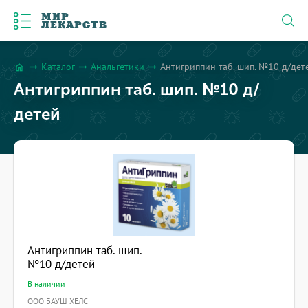
МИР
ЛЕКАРСТВ
Каталог
Анальгетики
Антигриппин таб. шип. №10 д/дет
arrow_right_alt
arrow_right_alt
arrow_right_alt
home
Антигриппин таб. шип. №10 д/
детей
Антигриппин таб. шип.
№10 д/детей
В наличии
ООО БАУШ ХЕЛС