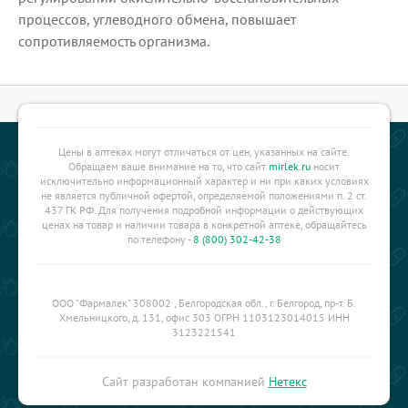
процессов, углеводного обмена, повышает
сопротивляемость организма.
Цены в аптеках могут отличаться от цен, указанных на сайте.
Обращаем ваше внимание на то, что сайт
mirlek.ru
носит
исключительно информационный характер и ни при каких условиях
не является публичной офертой, определяемой положениями п. 2 ст.
437 ГК РФ. Для получения подробной информации о действующих
ценах на товар и наличии товара в конкретной аптеке, обращайтесь
по телефону -
8 (800) 302-42-38
ООО "Фармалек" 308002 , Белгородская обл., г. Белгород, пр-т. Б.
Хмельницкого, д. 131, офис 303 ОГРН 1103123014015 ИНН
3123221541
Сайт разработан компанией
Нетекс