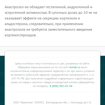
Анастрозол не обладает гестагенной, андрогенной и
эстрогенной активностью. В суточных дозах до 10 мг не
оказывает эффекта на секрецию кортизола и
альдостерона, следовательно, при применении
анастрозола не требуется заместительного введения
кортикостероидов.
Цены в аптеках могут отличаться от цен, указанных на сайте.
Обращаем ваше внимание на то, что сайт
mirlek.ru
носит
исключительно информационный характер и ни при каких условиях
не является публичной офертой, определяемой положениями п. 2 ст.
437 ГК РФ. Для получения подробной информации о действующих
ценах на товар и наличии товара в конкретной аптеке, обращайтесь
по телефону -
8 (800) 302-42-38
ООО "Фармалек" 308002 , Белгородская обл., г. Белгород, пр-т. Б.