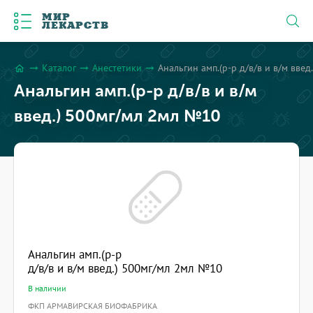
МИР
ЛЕКАРСТВ
Каталог
Анестетики
Анальгин амп.(р-р д/в/в и в/м вве
arrow_right_alt
arrow_right_alt
arrow_right_alt
home
Анальгин амп.(р-р д/в/в и в/м
введ.) 500мг/мл 2мл №10
Анальгин амп.(р-р
д/в/в и в/м введ.) 500мг/мл 2мл №10
В наличии
ФКП АРМАВИРСКАЯ БИОФАБРИКА