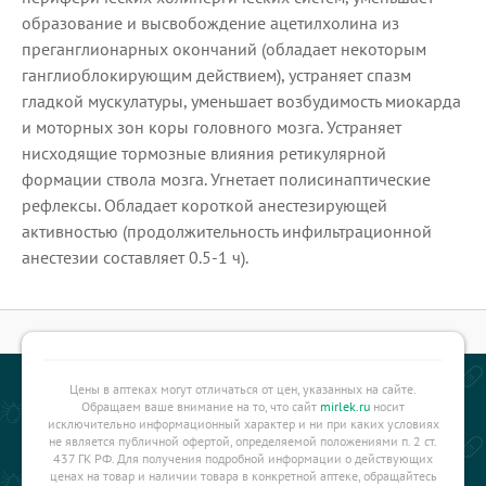
образование и высвобождение ацетилхолина из
преганглионарных окончаний (обладает некоторым
ганглиоблокирующим действием), устраняет спазм
гладкой мускулатуры, уменьшает возбудимость миокарда
и моторных зон коры головного мозга. Устраняет
нисходящие тормозные влияния ретикулярной
формации ствола мозга. Угнетает полисинаптические
рефлексы. Обладает короткой анестезирующей
активностью (продолжительность инфильтрационной
анестезии составляет 0.5-1 ч).
Цены в аптеках могут отличаться от цен, указанных на сайте.
Обращаем ваше внимание на то, что сайт
mirlek.ru
носит
исключительно информационный характер и ни при каких условиях
не является публичной офертой, определяемой положениями п. 2 ст.
437 ГК РФ. Для получения подробной информации о действующих
ценах на товар и наличии товара в конкретной аптеке, обращайтесь