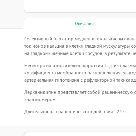
Описание
Селективный блокатор медленных кальциевых кан
ток ионов кальция в клетки гладкой мускулатуры
на гладкомышечные клетки сосудов, в результате ч
Несмотря на относительно короткий Т
из плазмы
1/2
коэффициента мембранного распределения. Благода
артериальная гипотензия с рефлекторной тахикар
Лерканидипин представляет собой рацемическую сме
энантиомером.
Длительность терапевтического действия - 24 ч.