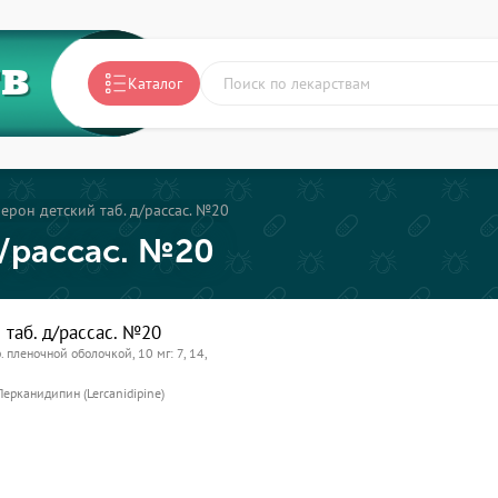
ТВ
Каталог
ерон детский таб. д/рассас. №20
д/рассас. №20
таб. д/рассас. №20
р. пленочной оболочкой, 10 мг: 7, 14,
Лерканидипин (Lercanidipine)