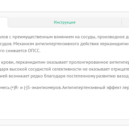
Инструкция
алов с преимущественным влиянием на сосуды, производное 
 сосудов. Механизм антигипертензивного действия лерканиди
его снижается ОПСС.
 крови, лерканидипин оказывает пролонгированное антигипер
ря высокой сосудистой селективности не оказывает отрицате
дией возникает редко благодаря постепенному развитию вазо
сь (+)R- и (-)S-энантиомеров. Антигипертензивный эффект ле