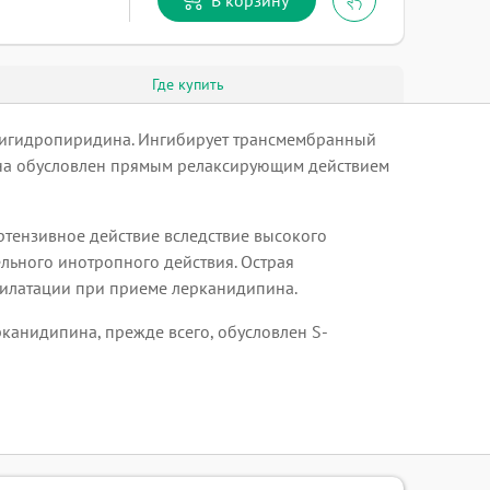
Где купить
дигидропиридина. Ингибирует трансмембранный
пина обусловлен прямым релаксирующим действием
тензивное действие вследствие высокого
льного инотропного действия. Острая
дилатации при приеме лерканидипина.
рканидипина, прежде всего, обусловлен S-