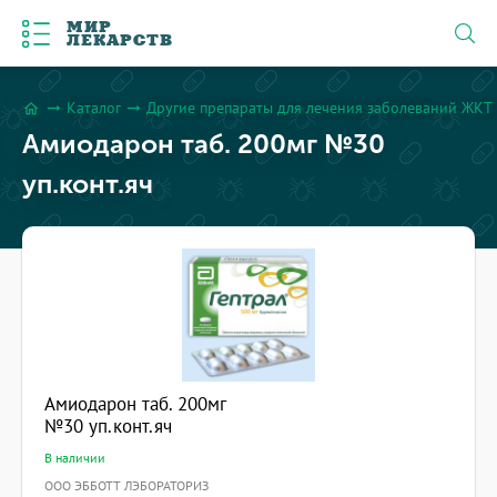
МИР
ЛЕКАРСТВ
Каталог
Другие препараты для лечения заболеваний ЖКТ
arrow_right_alt
arrow_right_alt
home
Амиодарон таб. 200мг №30
уп.конт.яч
Амиодарон таб. 200мг
№30 уп.конт.яч
В наличии
ООО ЭББОТТ ЛЭБОРАТОРИЗ