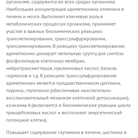
организме, содержится во всех средах организма.
Наибольшая концентрация адеметионина отмечена в
печени и мозге. Выполняет ключевую роль в
метаболических процессах организма, принимает
участие в важных биохимических реакциях:
трансметилировании, транссульфурировании,
трансаминировании. В реакциях трансметилирования
адеметионин донирует метильную группу для синтеза
фосфолипидов клеточных мембран,
нейротрансмиттеров, нуклеиновых кислот, белков,
гормонов и т.д. В реакциях транссульфурирования
адеметионин является предшественником цистеина,
таурина, глутатиона (обеспечивая окислительно-
восстановительный механизм клеточной детоксикации),
коэнзима А (включается в биохимические реакции цикла
трикарбоновых кислот и восполняет энергетический
потенциал клетки).
Повышает содержание глутамина в печени, цистеина и