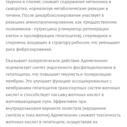
таурина в плазме; снижает содержание метионина в
сыворотке, нормализуя метаболические реакции в
печени. После декарбоксилирования участвует в
реакциях аминопропилирования, как предшественник
полиаминов - путресцина (стимулятор регенерации
клеток и пролиферации гепатоцитов), спермидина и
спермина, входящих в структуру рибосом, что уменьшает
риск фиброзирования.
Оказывает холеретическое действие. Адеметионин
нормализует синтез эндогенного фосфатидилхолина в
гепатоцитах, что повышает текучесть и поляризацию
мембран. Это улучшает функцию ассоциированных с
мембранами гепатоцитов транспортных систем желчных
кислот и способствует пассажу желчных кислот в
желчевыводящие пути. Эффективен при
внутридольковом варианте холестаза (нарушение
синтеза и тока желчи). Адеметионин снижает токсичность
желчных кислот в гепатоците, осуществляя их