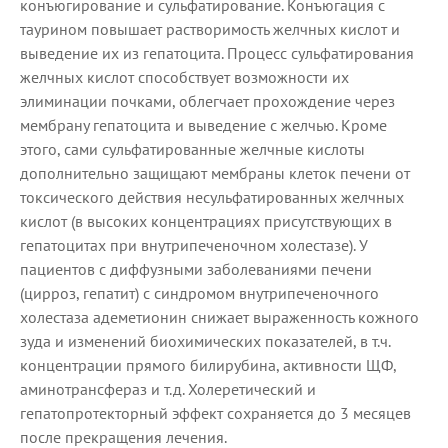
конъюгирование и сульфатирование. Конъюгация с
таурином повышает растворимость желчных кислот и
выведение их из гепатоцита. Процесс сульфатирования
желчных кислот способствует возможности их
элиминации почками, облегчает прохождение через
мембрану гепатоцита и выведение с желчью. Кроме
этого, сами сульфатированные желчные кислоты
дополнительно защищают мембраны клеток печени от
токсического действия несульфатированных желчных
кислот (в высоких концентрациях присутствующих в
гепатоцитах при внутрипеченочном холестазе). У
пациентов с диффузными заболеваниями печени
(цирроз, гепатит) с синдромом внутрипеченочного
холестаза адеметионин снижает выраженность кожного
зуда и изменений биохимических показателей, в т.ч.
концентрации прямого билирубина, активности ЩФ,
аминотрансфераз и т.д. Холеретический и
гепатопротекторный эффект сохраняется до 3 месяцев
после прекращения лечения.