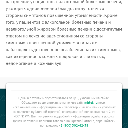
настроение у пациентов с алкогольной болезнью печени,
у которых одновременно был достигнут ответ со
стороны симптомов повышенной утомляемости. Кроме
того, у пациентов с алкогольной болезнью печени и
неалкогольной жировой болезнью печени с достигнутым
ответом на лечение адеметионином со стороны
симптомов повышенной утомляемости также
наблюдалось достоверное ослабление таких симптомов,
как иктеричность кожных покровов и слизистых,
недомогание и кожный зуд.
Цены в аптеках могут отличаться от цен, указанных на сайте.
Обращаем ваше внимание на то, что сайт
mirlek.ru
носит
исключительно информационный характер и ни при каких условиях
не является публичной офертой, определяемой положениями п. 2 ст.
437 ГК РФ. Для получения подробной информации о действующих
ценах на товар и наличии товара в конкретной аптеке, обращайтесь
по телефону -
8 (800) 302-42-38